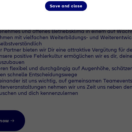
en und beruflichen Weiterentwicklung bekommt. Das is
uns. Wir möchten einen Schritt weitergehen und ein Arb
Save and close
icht nur gerne mag, sondern, das man liebt.
 uns besonders:
enehmes und offenes Betriebsklima in einem auf Wach
hmen mit vielfachen Weiterbildungs- und Weiterentwick
selbstverständlich
er Partner bieten wir Dir eine attraktive Vergütung für de
sere positive Fehlerkultur ermöglichen wir es dir, dein
uszubauen
eren flexibel und durchgängig auf Augenhöhe, schätzen
ben schnelle Entscheidungswege
einander ist uns wichtig, auf gemeinsamen Teamevent
iterveranstaltungen nehmen wir uns Zeit uns neben dem
uschen und dich kennenzulernen
 now