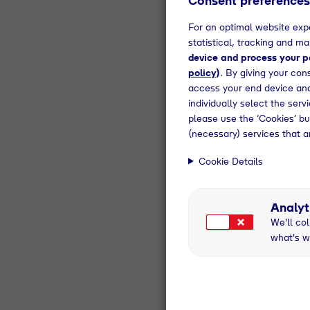
Consent preferences
Neue Ideen
jede davon
For an optimal website expe
voranzubri
statistical, tracking and m
unseren Gr
device and process your pe
wichtig ni
policy
)
. By giving your con
access your end device and
Diese Komp
individually select the ser
Studium
please use the ‘Cookies’ bu
Umweltt
(necessary) services that a
Hohes I
Ausgeprä
Cookie Details
Hohes M
Ausgepr
Sehr gu
Analyt
Sichere
We'll col
Sketch
what's w
Great
Jeder unse
Schwerpun
gerne in e