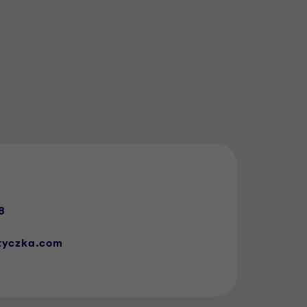
8
@tyczka.com