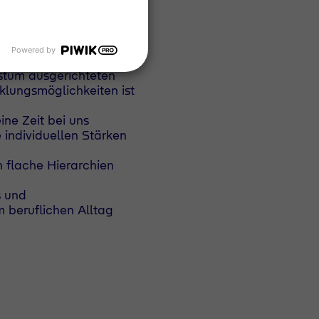
t jedoch noch nicht
eitsumfeld schaffen,
Powered by
stum ausgerichteten
lungsmöglichkeiten ist
ine Zeit bei uns
e individuellen Stärken
 flache Hierarchien
s und
 beruflichen Alltag