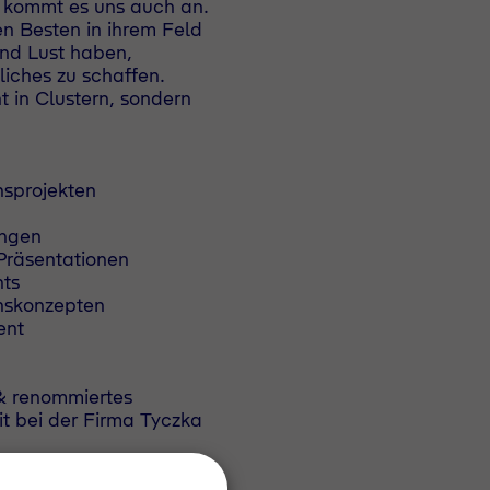
f kommt es uns auch an.
en Besten in ihrem Feld
nd Lust haben,
ches zu schaffen.
 in Clustern, sondern
nsprojekten
ungen
Präsentationen
ts
nskonzepten
ent
 & renommiertes
t bei der Firma Tyczka