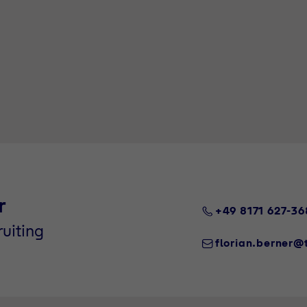
r
+49 8171 627-36
uiting
florian.berner