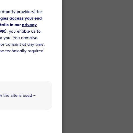
schiedenen Formen und
am weiter
rd-party providers) for
spekt gehören zu
gies access your end
en, denn für uns ist es
tails in our
privacy
n zu sehen.
DPR
), you enable us to
or you. You can also
n:
our consent at any time,
 Verfahrenstechnik,
se technically required
nologien
itsweise
D-Modellierung (z.B.
w the site is used –
lichen Zielen,
meinsam - Du arbeitest
d und Raum zur