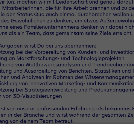
ir tun, machen wir mit Leidenschaft und genau darau
 MitarbeiterInnen, die für Ihre Arbeit brennen und zu d
ie den Status Quo auch einmal durchbrechen wollen u
 des Gewöhnlichen zu denken, um etwas Außergewöhnli
nne eines Familienunternehmens denken wir dabei nicht
uns als ein Team, dass gemeinsam seine Ziele erreicht.
Aufgaben wirst Du bei uns übernehmen:
ützung bei der Vorbereitung von Kunden- und Investitio
ung an Marktforschungs- und Technologieprojekten
hrung von Wettbewerbsanalysen und Trendbeobacht
itung und Ausarbeitung von Berichten, Statistiken und 
chen und Analysen im Rahmen des Wissensmanagemen
icklung von innovativen Marketing- und Kommunikatio
ützung bei Strategieentwicklung und Produktmanagem
n von 3D-Visualisierungen
erst von unserer umfassenden Erfahrung als bekanntes
n in der Branche und wirst während der gesamten Zei
eng von deinem Team betreut.
s through diversity