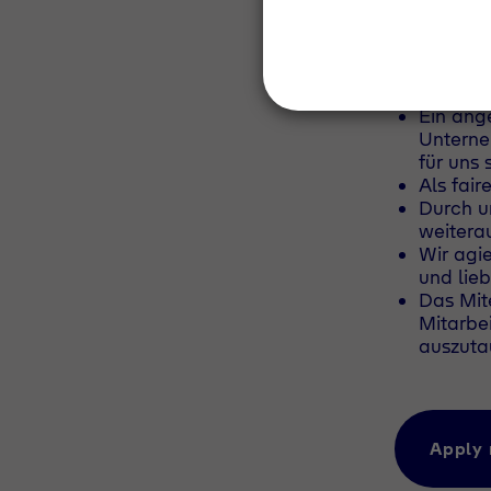
persönlich
genug für 
dass man n
Das macht
Ein ang
Unterne
für uns 
Als fair
Durch un
weitera
Wir agi
und lie
Das Mit
Mitarbe
auszuta
Apply