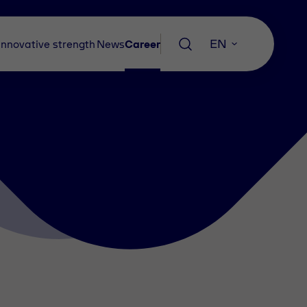
EN
Innovative strength
News
Career