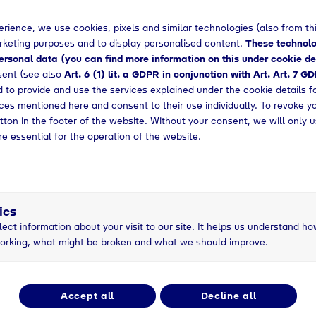
ansätze, Fortschritt und Talent kommen in vielen ver
 ist gleich wichtig um uns als Unternehmen und als Te
rience, we use cookies, pixels and similar technologies (also from thi
ngen. Gegenseitige Akzeptanz, Wertschätzung und Re
arketing purposes and to display personalised content.
These technolo
undwerten und sind fest in unserer Arbeitsweise verbund
rsonal data (you can find more information on this under cookie de
cht nur den Mitarbeitenden, sondern auch den Mensche
sent (see also
Art. 6 (1) lit. a GDPR in conjunction with Art. Art. 7 G
 to provide and use the services explained under the cookie details f
etenzen und Erfahrungen solltest Du bereits mitbringe
vices mentioned here and consent to their use individually. To revoke y
 im Bereich Wirtschaftsingenieurwesen, Maschinenbau,
tton in the footer of the website. Without your consent, we will only u
echnik, oder einem vergleichbaren Studiengang
re essential for the operation of the website.
nteresse an Themen der Energiewende und neuen Tech
gte selbstständige, sorgfältige und strukturierte Arbe
aß an Engagement und Zuverlässigkeit
ägte Team- und Kommunikationsfähigkeit
te Deutsch und Englischkenntnisse in Wort und Schrift
ics
r Umgang mit dem MS-Office-Paket und idealerweise 3
lect information about your visit to our site. It helps us understand ho
Up/Vray)
orking, what might be broken and what we should improve.
 place to work
rer MitarbeiterInnen ist ein Individuum mit ganz persön
kten und Bedürfnissen und dennoch haben wir eins ge
Accept all
Decline all
iner Arbeitsatmosphäre, in der man wertgeschätzt wir