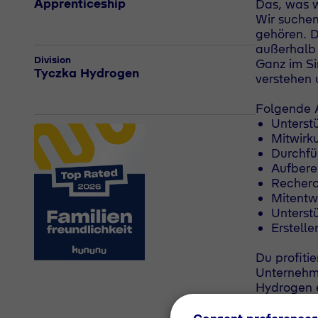
Apprenticeship
Das, was w
Wir suchen
gehören. D
außerhalb
Division
Ganz im Si
Tyczka Hydrogen
verstehen 
Folgende 
Unterst
Mitwirk
Durchfü
Aufbere
Recher
Mitentw
Unterst
Erstelle
Du profiti
Unternehme
Hydrogen 
Succes