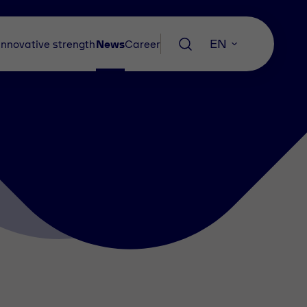
EN
Innovative strength
News
Career