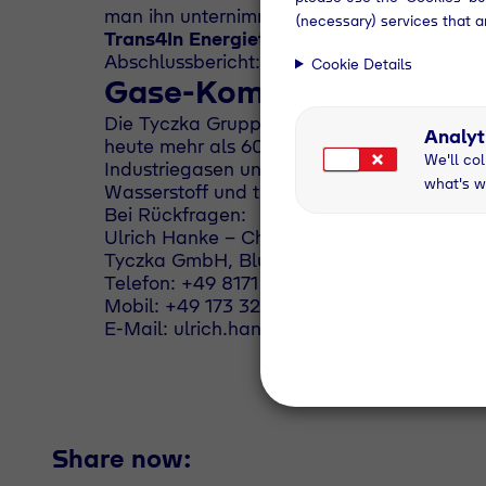
man ihn unternimmt.“
(necessary) services that a
Trans4In Energietransformation im Chem
Abschlussbericht:
https://www.ffe.de/new
Cookie Details
Gase-Kompetenz seit 19
Die Tyczka Gruppe mit Stammsitz in Geret
Analyt
heute mehr als 600 Mitarbeiter. Die Kerng
We'll col
Industriegasen und die Energieversorgung m
what's w
Wasserstoff und treibt aktiv die Energiewe
Bei Rückfragen:
Ulrich Hanke - Chief Marketing Officer
Tyczka GmbH, Blumenstraße 5, 82538 Gere
Telefon: +49 8171 627 - 496
Mobil: +49 173 327 9794
E-Mail: ulrich.hanke@tyczka.de
Share now: