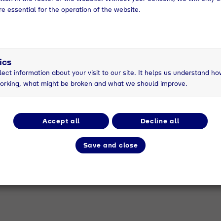
re essential for the operation of the website.
iedreieck Bayern
s/trans4in_pm
24
sried bei München wurde 1924 gegründet und beschäfti
ics
eschäftsfelder sind die Vermarktung und Produktion vo
lect information about your visit to our site. It helps us understand ho
it Flüssiggas. Zudem ist Tyczka Spezialist im Bereich
orking, what might be broken and what we should improve.
nde voran.
tsried
Accept all
Decline all
Save and close