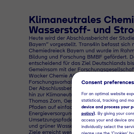
Klimaneutrales Chemi
Wasserstoff- und Str
Heute wird der Abschlussbericht der Studi
Bayern” vorgestellt. Trans4In befasst sich
Chemiedreieck Bayern und wurde im Rahme
Bildung und Forschung BMBF gefördert. Das
entscheidend für das Ziel Deutschlands bis
Gemeinsam mit der Forschungsgesellschaft 
Wacker Chemie AG, bayernets GmbH und 
Forschungsvorhaben fachlich unterstützt.
Consent preferences
Der Abschlussbericht beleuchtet dabei zw
For an optimal website expe
hin zur Klimaneutralität.
Thomas Zorn, Geschäftsführer der Tyczka H
statistical, tracking and m
Pfaden auf einfache und pragmatische Weis
device and process your pe
Energieversorgung im Chemiedreieck zu voll
policy
)
. By giving your con
Umsetzungspfade über mehr Strom- oder Wa
access your end device and
und grüner Wasserstoff ist ein Schlüssel d
individually select the ser
Ziele erreicht werden können, verdeutlicht: 
please use the ‘Cookies’ bu