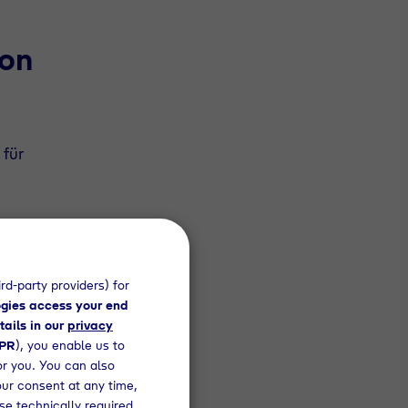
von
für
d“)
rd-party providers) for
gies access your end
tails in our
privacy
DPR
), you enable us to
hbar
or you. You can also
 die
our consent at any time,
nge
se technically required