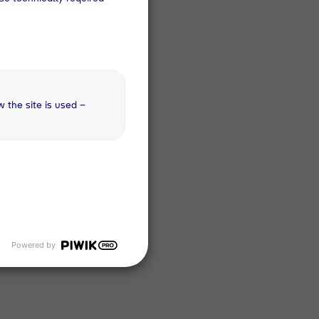
gt
n
w the site is used –
Powered by