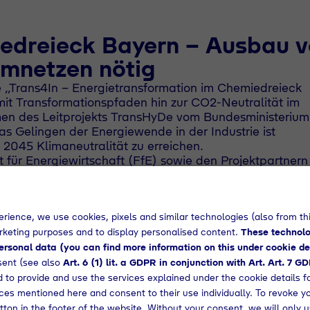
edreieck Bayern – Ausbau 
omnetzen nötig
e „Trans4In – Energietransformation im Chemiedreieck
 mit Transformationspfaden hin zur CO2-Neutralität im
n des Leitprojekts TransHyDe vom Bundesministerium 
 Gelingen der Energiewende in der Industrie ist
 2045 Klimaneutralität zu erreichen.
für Energiewirtschaft (FfE) sowie den Projektpartnern
Bayernwerk AG hat die Tyczka Hydrogen GmbH das
ei Transformationspfade („Strom-“ und „Wasserstoffpfa
rience, we use cookies, pixels and similar technologies (also from thi
ydrogen: „Das Trans4In Projekt zeigt mit den beiden
arketing purposes and to display personalised content.
These technolo
e Leitplanken, entlang derer die Transformation der
rsonal data (you can find more information on this under cookie de
ziehen ist. Der Vergleich unterschiedlicher
sent (see also
Art. 6 (1) lit. a GDPR in conjunction with Art. Art. 7 G
sserstoffleitungen zeigt: Die Transformation ist mac
 to provide and use the services explained under the cookie details f
er Energiewende. Die Tatsache, dass mit beiden Pfaden
vices mentioned here and consent to their use individually. To revoke y
Jeder erste Schritt geht in die richtige Richtung, so la
tton in the footer of the website. Without your consent, we will only u